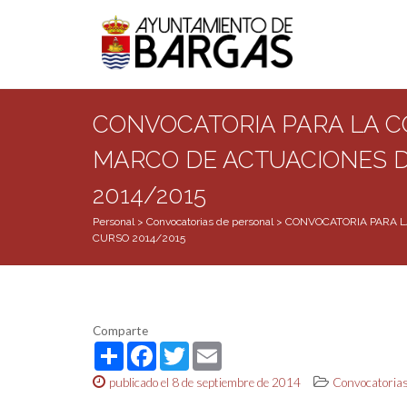
CONVOCATORIA PARA LA C
MARCO DE ACTUACIONES 
2014/2015
Personal
>
Convocatorias de personal
>
CONVOCATORIA PARA L
CURSO 2014/2015
Comparte
Share
Facebook
Twitter
Email
publicado el 8 de septiembre de 2014
Convocatorias