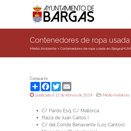
Contenedores de ropa usa
Medio Ambiente
>
Contenedores de ropa usada en BargasHU
Comparte
Share
Facebook
Twitter
Email
publicado el 11 de febrero de 2014
Medio Ambiente
C/ Pardo Esq. C/ Mallorca
Plaza de Juan Carlos I
C/ del Conde Benavente (Los Cantos)