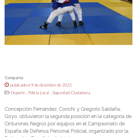
Comparte
publicado el 9 de diciembre de 2025
,
,
Deporte
Policía Local
Seguridad Ciudadana
Concepción Fernández, Conchi, y Gregorio Saldaña,
Goyo, obtuvieron la segunda posición en la categoría de
Cinturones Negros por equipos en el Campeonato de
España de Defensa Personal Policial, organizado por la