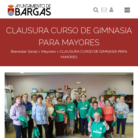
CLAUSURA CURSO DE GIMNASIA
PARA MAYORES
Bienestar Social
>
Mayores
>
CLAUSURA CURSO DE GIMNASIA PARA
MAYORES