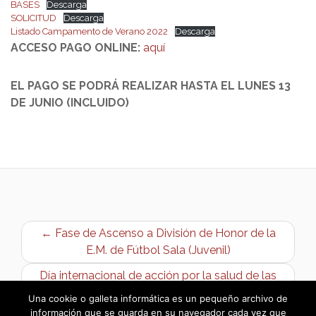
BASES
Descarga
SOLICITUD
Descarga
Listado Campamento de Verano 2022
Descarga
ACCESO PAGO ONLINE:
aquí
EL PAGO SE PODRÁ REALIZAR HASTA EL LUNES 13
DE JUNIO (INCLUIDO)
← Fase de Ascenso a División de Honor de la
E.M. de Fútbol Sala (Juvenil)
Día internacional de acción por la salud de las
mujeres: YOGA AL AIRE LIBRE →
Una cookie o galleta informática es un pequeño archivo de
información que se guarda en su navegador cada vez que