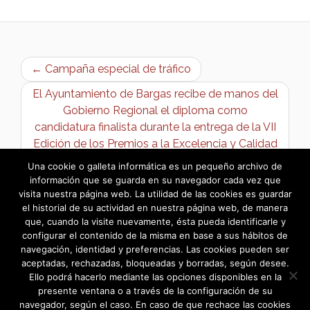
← Campaña especial de tráfico
El Ayuntamiento de Bargas recibe de manos del
Gobierno Regional el diploma como
candidatura finalista durante la entrega de la VII
Edición de los Premios a la Excelencia y Calidad
de los Servicios Públicos →
Una cookie o galleta informática es un pequeño archivo de
información que se guarda en su navegador cada vez que
visita nuestra página web. La utilidad de las cookies es guardar
el historial de su actividad en nuestra página web, de manera
que, cuando la visite nuevamente, ésta pueda identificarle y
configurar el contenido de la misma en base a sus hábitos de
navegación, identidad y preferencias. Las cookies pueden ser
aceptadas, rechazadas, bloqueadas y borradas, según desee.
Ello podrá hacerlo mediante las opciones disponibles en la
presente ventana o a través de la configuración de su
navegador, según el caso. En caso de que rechace las cookies