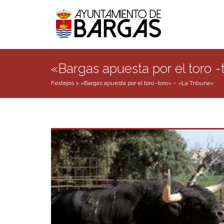
«Bargas apuesta por el toro -
Festejos
>
«Bargas apuesta por el toro -toro» – «La Tribuna»