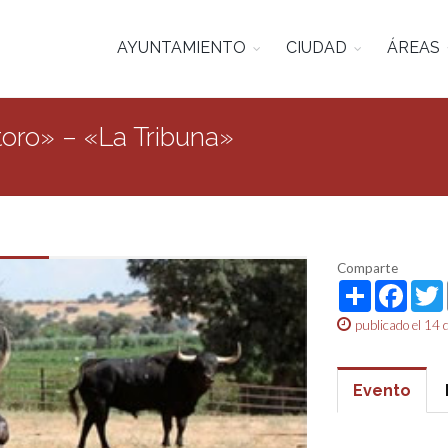
AYUNTAMIENTO
CIUDAD
ÁREAS
toro» – «La Tribuna»
Comparte
Share
Face
publicado el 14
Evento