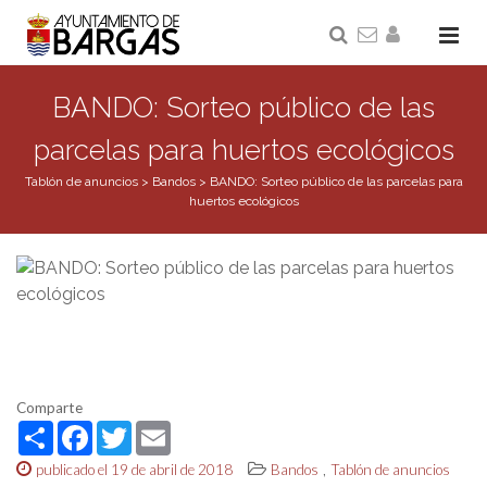
BANDO: Sorteo público de las
parcelas para huertos ecológicos
Tablón de anuncios
>
Bandos
>
BANDO: Sorteo público de las parcelas para
huertos ecológicos
Comparte
Share
Facebook
Twitter
Email
,
publicado el 19 de abril de 2018
Bandos
Tablón de anuncios