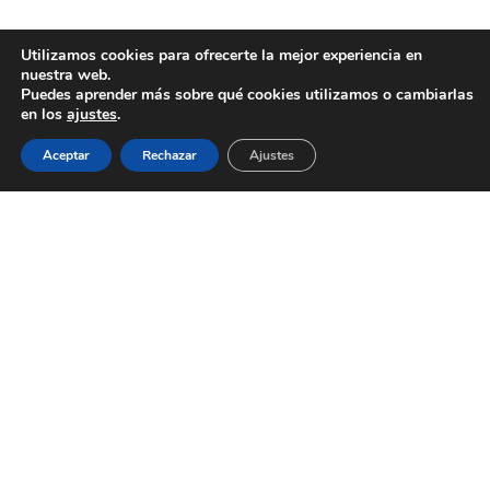
Utilizamos cookies para ofrecerte la mejor experiencia en
nuestra web.
Puedes aprender más sobre qué cookies utilizamos o cambiarlas
en los
ajustes
.
Aceptar
Rechazar
Ajustes
AYUNTAMIENTO DE BARGAS
Plaza de la Constitución, 1 - 45593 Bargas
925
493 242
Política de cookies
|
Política de privacidad
© Ayuntamiento de Bargas
- Todos los derechos reservados