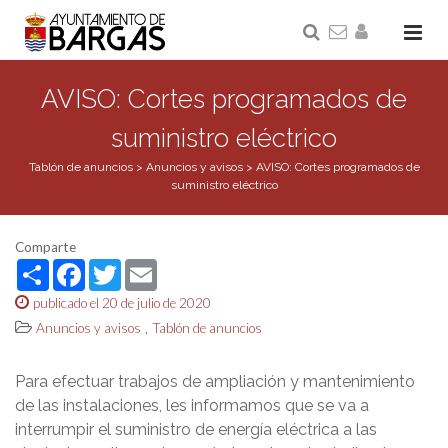
AVISO: Cortes programados de
suministro eléctrico
Tablón de anuncios
>
Anuncios y avisos
>
AVISO: Cortes programados de
suministro eléctrico
Comparte
Share
Facebook
Twitter
Email
publicado el 20 de julio de 2020
,
Anuncios y avisos
Tablón de anuncios
Para efectuar trabajos de ampliación y mantenimiento
de las instalaciones, les informamos que se va a
interrumpir el suministro de energía eléctrica a las