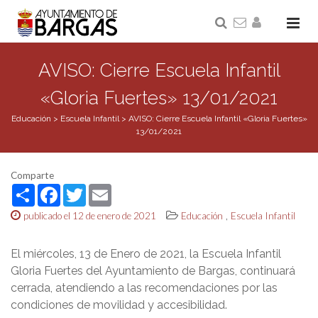
AVISO: Cierre Escuela Infantil
«Gloria Fuertes» 13/01/2021
Educación
>
Escuela Infantil
>
AVISO: Cierre Escuela Infantil «Gloria Fuertes»
13/01/2021
Comparte
Share
Facebook
Twitter
Email
,
publicado el 12 de enero de 2021
Educación
Escuela Infantil
El miércoles, 13 de Enero de 2021, la Escuela Infantil
Gloria Fuertes del Ayuntamiento de Bargas, continuará
cerrada, atendiendo a las recomendaciones por las
condiciones de movilidad y accesibilidad.