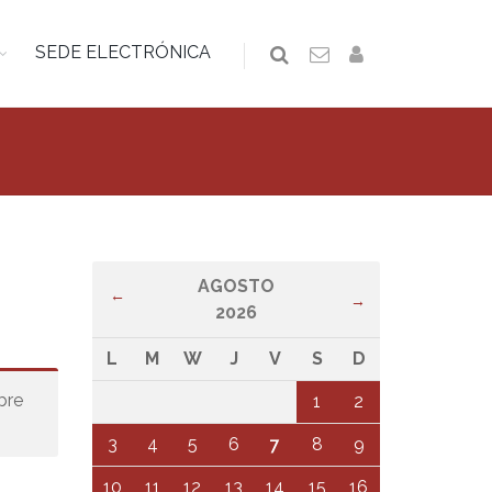
SEDE ELECTRÓNICA
AGOSTO
←
→
2026
L
M
W
J
V
S
D
bre
1
2
3
4
5
6
7
8
9
10
11
12
13
14
15
16