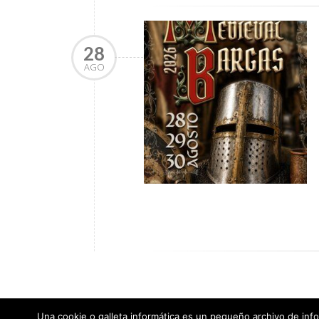
28
AGO
Una cookie o galleta informática es un pequeño archivo de info