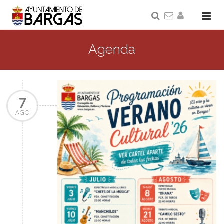
Agenda
7
AGO