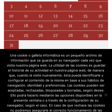
3
4
5
6
7
8
9
10
11
12
13
14
15
16
17
18
19
20
21
22
23
24
25
26
27
28
29
30
31
Una cookie o galleta informática es un pequeño archivo de
información que se guarda en su navegador cada vez que
visita nuestra página web. La utilidad de las cookies es guardar
el historial de su actividad en nuestra página web, de manera
que, cuando la visite nuevamente, ésta pueda identificarle y
configurar el contenido de la misma en base a sus hábitos de
navegación, identidad y preferencias. Las cookies pueden ser
aceptadas, rechazadas, bloqueadas y borradas, según desee.
Ello podrá hacerlo mediante las opciones disponibles en la
presente ventana o a través de la configuración de su
navegador, según el caso. En caso de que rechace las cookies
no podremos asegurarle el correcto funcionamiento de las