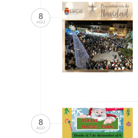
8
AGO
8
AGO