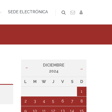
SEDE ELECTRÓNICA
DICIEMBRE
←
→
2024
L
M
W
J
V
S
D
1
2
3
4
5
6
7
8
9
10
11
12
13
14
15