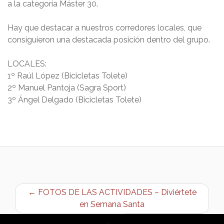
a la categoría Máster 30.
Hay que destacar a nuestros corredores locales, que
consiguieron una destacada posición dentro del grupo.
LOCALES:
1º Raúl López (Bicicletas Tolete)
2º Manuel Pantoja (Sagra Sport)
3º Ángel Delgado (Bicicletas Tolete)
← FOTOS DE LAS ACTIVIDADES – Diviértete
en Semana Santa
II Torneo FUTSAL →