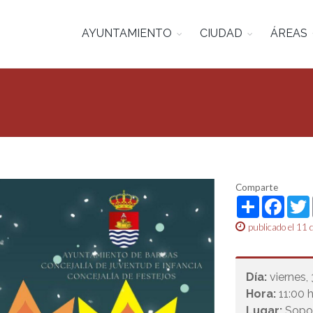
AYUNTAMIENTO
CIUDAD
ÁREAS
Comparte
Share
Face
publicado el 11 
Día:
viernes,
Hora:
11:00 h
Lugar:
Sopor