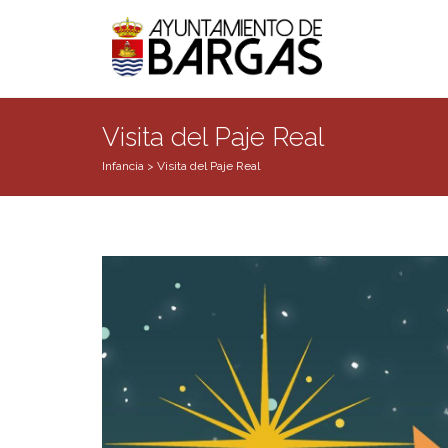
Visita del Paje Real
Infancia
>
Visita del Paje Real