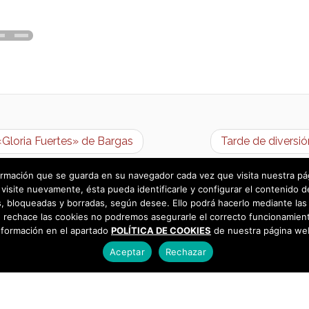
«Gloria Fuertes» de Bargas
Tarde de diversió
rmación que se guarda en su navegador cada vez que visita nuestra págin
visite nuevamente, ésta pueda identificarle y configurar el contenido d
 bloqueadas y borradas, según desee. Ello podrá hacerlo mediante las 
 rechace las cookies no podremos asegurarle el correcto funcionamient
nformación en el apartado
POLÍTICA DE COOKIES
de nuestra página we
Aceptar
Rechazar
as
925 493 242