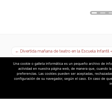
← Divertida mañana de teatro en la Escuela Infantil 
Una cookie o galleta informática es un pequeño archivo de info
actividad en nuestra página web, de manera que, cuando la 
preferencias. Las cookies pueden ser aceptadas, rechazadas,
configuración de su navegador, según el caso. En caso de que
i
AYUNTAMIENTO DE BARGAS
Plaza de la Constitución, 1 - 45593 Barg