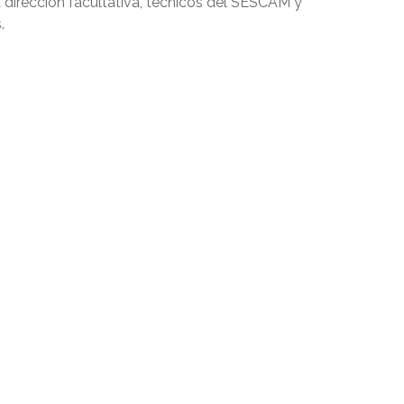
 dirección facultativa, técnicos del SESCAM y
.