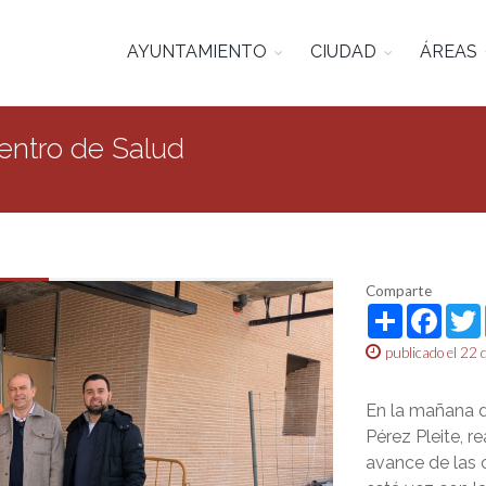
AYUNTAMIENTO
CIUDAD
ÁREAS
Centro de Salud
Comparte
Share
Face
publicado el 22 
En la mañana d
Pérez Pleite, re
avance de las 