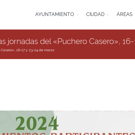
AYUNTAMIENTO
CIUDAD
ÁREAS
as jornadas del «Puchero Casero», 16-
 Casero», 16-17 y 23-24 de marzo