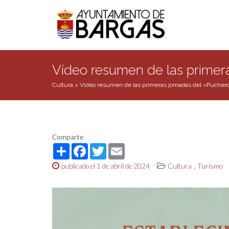
Vídeo resumen de las primer
Cultura
>
Vídeo resumen de las primeras jornadas del «Puchero
Comparte
Share
Facebook
Twitter
Email
,
publicado el 1 de abril de 2024
Cultura
Turismo
Reproductor
de
vídeo