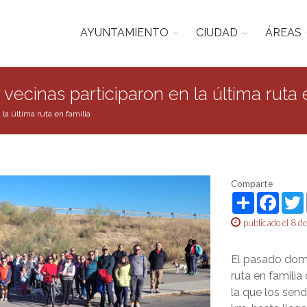
AYUNTAMIENTO
CIUDAD
ÁREAS
ecinas participaron en la última ruta 
la última ruta en familia
Comparte
Share
Face
publicado el 8 
El pasado domi
ruta en famili
la que los sen