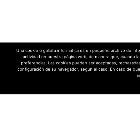
Una cookie o galleta informática es un pequeño archivo de info
actividad en nuestra página web, de manera que, cuando la 
preferencias. Las cookies pueden ser aceptadas, rechazadas,
configuración de su navegador, según el caso. En caso de que
i
AYUNTAMIENTO DE BARGAS
Plaza de la Constitución, 1 - 45593 Barg
© Ayuntamiento de Bargas
- Todos los derechos reservad