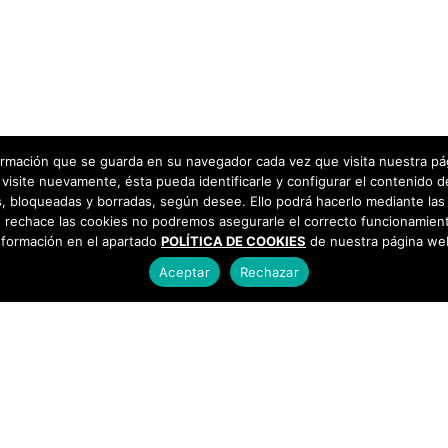
rmación que se guarda en su navegador cada vez que visita nuestra págin
visite nuevamente, ésta pueda identificarle y configurar el contenido d
 bloqueadas y borradas, según desee. Ello podrá hacerlo mediante las 
 rechace las cookies no podremos asegurarle el correcto funcionamient
nformación en el apartado
POLÍTICA DE COOKIES
de nuestra página we
Aceptar
Rechazar
as
925 493 242
os