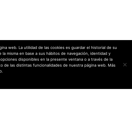
a web. La utilidad de las cookies es guardar el historial de su
e la misma en base a sus hábitos de navegación, identidad y
opciones disponibles en la presente ventana o a través de la
o de las distintas funcionalidades de nuestra página web. Más
b.
Política de cookies
|
Política de privacidad