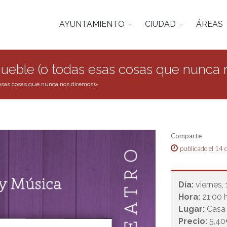
AYUNTAMIENTO
CIUDAD
ÁREAS
mueble (o todas esas cosas que nunca 
 esas cosas que nunca nos diremos)»
Comparte
publicado el 14 
Día:
viernes,
Hora:
21:00 h
Lugar:
Casa 
Precio:
5,40