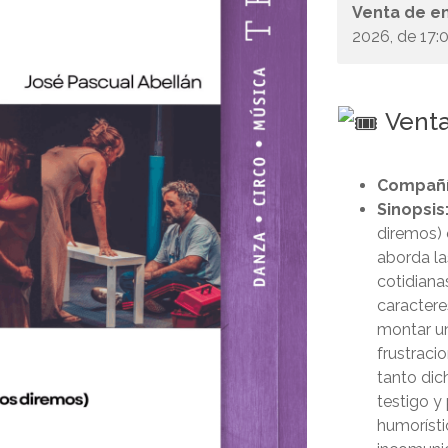
Venta de e
2026, de 17:0
Venta
Compañí
Sinopsis
diremos) 
aborda la
cotidiana
caractere
montar un
frustraci
tanto dic
testigo y
humorísti