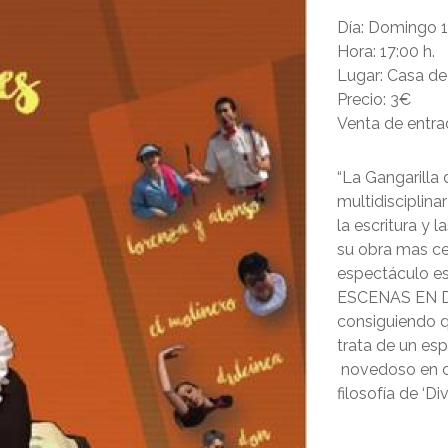
Día:
Domingo 1
Hora:
17:00 h.
Lugar:
Casa de 
Precio:
3€
Venta de entra
“La Gangarilla
multidisciplinar
la escritura y 
su obra mas ce
espectáculo e
ESCENAS EN D
consiguiendo q
trata de un esp
novedoso en cu
filosofía de ‘Di