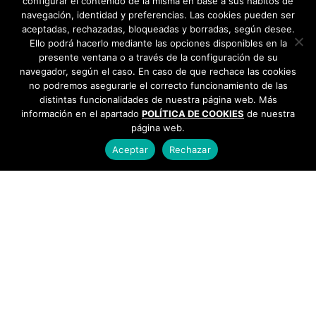
configurar el contenido de la misma en base a sus hábitos de
navegación, identidad y preferencias. Las cookies pueden ser
aceptadas, rechazadas, bloqueadas y borradas, según desee.
Ello podrá hacerlo mediante las opciones disponibles en la
presente ventana o a través de la configuración de su
navegador, según el caso. En caso de que rechace las cookies
no podremos asegurarle el correcto funcionamiento de las
distintas funcionalidades de nuestra página web. Más
información en el apartado
POLÍTICA DE COOKIES
de nuestra
página web.
Aceptar
Rechazar
AYUNTAMIENTO DE BARGAS
Plaza de la Constitución, 1 - 45593 Bargas
925
493 242
Política de cookies
|
Política de privacidad