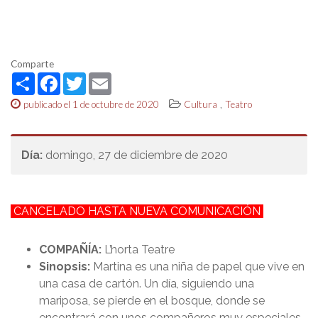
Comparte
Share
Facebook
Twitter
Email
,
publicado el 1 de octubre de 2020
Cultura
Teatro
Día:
domingo, 27 de diciembre de 2020
CANCELADO HASTA NUEVA COMUNICACIÓN
COMPAÑÍA:
L’horta Teatre
Sinopsis:
Martina es una niña de papel que vive en
una casa de cartón. Un día, siguiendo una
mariposa, se pierde en el bosque, donde se
encontrará con unos compañeros muy especiales,