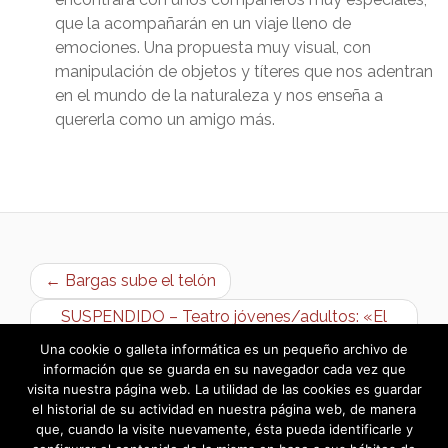
que la acompañarán en un viaje lleno de
emociones. Una propuesta muy visual, con
manipulación de objetos y títeres que nos adentran
en el mundo de la naturaleza y nos enseña a
quererla como un amigo más.
← Bargas sube el telón
SUSPENDIDO – Teatro jóvenes/adultos: «El
desguace de las musas» →
Una cookie o galleta informática es un pequeño archivo de
información que se guarda en su navegador cada vez que
visita nuestra página web. La utilidad de las cookies es guardar
el historial de su actividad en nuestra página web, de manera
que, cuando la visite nuevamente, ésta pueda identificarle y