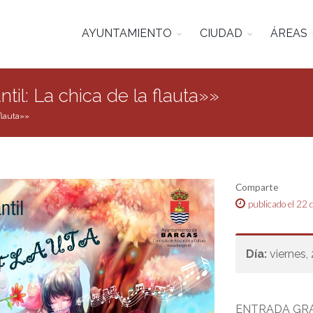
AYUNTAMIENTO
CIUDAD
ÁREAS
ntil: La chica de la flauta»»
 flauta»»
Comparte
publicado el 22 
Día:
viernes,
ENTRADA GRA