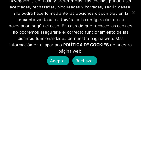
navegación, identidad y preferencias. Las cookies pueden ser
aceptadas, rechazadas, bloqueadas y borradas, según desee.
Ello podrá hacerlo mediante las opciones disponibles en la
presente ventana o a través de la configuración de su
navegador, según el caso. En caso de que rechace las cookies
no podremos asegurarle el correcto funcionamiento de las
distintas funcionalidades de nuestra página web. Más
información en el apartado
POLÍTICA DE COOKIES
de nuestra
página web.
Aceptar
Rechazar
AYUNTAMIENTO DE BARGAS
Plaza de la Constitución, 1 - 45593 Bargas
925
493 242
Política de cookies
|
Política de privacidad