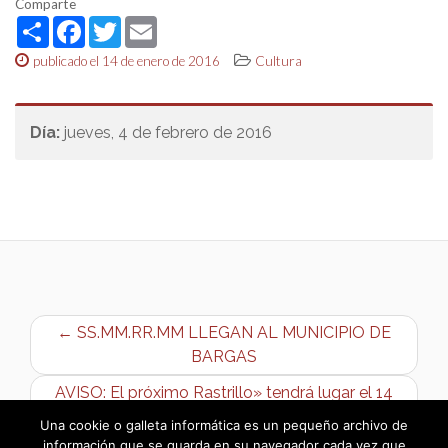
Comparte
Share
Facebook
Twitter
Email
publicado el 14 de enero de 2016
Cultura
Día:
jueves, 4 de febrero de 2016
← SS.MM.RR.MM LLEGAN AL MUNICIPIO DE
BARGAS
AVISO: El próximo Rastrillo» tendrá lugar el 14
de febrero.» →
Una cookie o galleta informática es un pequeño archivo de
información que se guarda en su navegador cada vez que