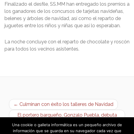
Finalizado el desfile, SS.MM han entregado los premios a
los ganadores de los concursos de tarjetas navideñas,
belenes y árboles de navidad, así como el reparto de
juguetes entre los niños y niñas que así lo esperaban.
La noche concluye con el reparto de chocolate y roscón
para todos los vecinos asistentes.
← Culminan con éxito los talleres de Navidad
El portero bargueño, Gonzalo Puebla, debuta
con el Inter Movistar F.S. 1ª División →
Una cookie o galleta informática es un pequeño archivo de
información que se guarda en su navegador cada vez que