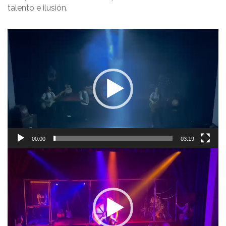
talento e ilusión.
Reproductor
de
vídeo
00:00
03:19
Reproductor
de
vídeo