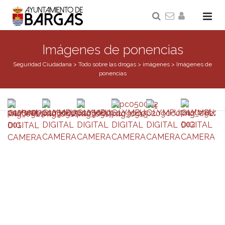
Imágenes de ponencias
Seguridad Ciudadana
>
Todo sobre las drogas
>
imágenes
>
Imágenes de
ponencias