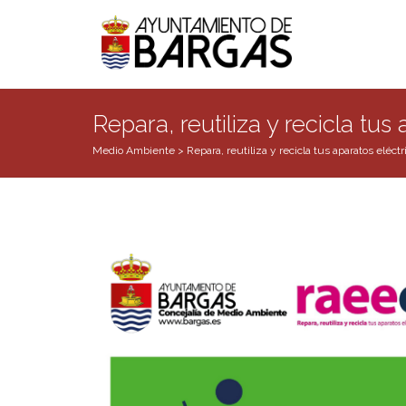
Repara, reutiliza y recicla tus
Medio Ambiente
>
Repara, reutiliza y recicla tus aparatos eléctr