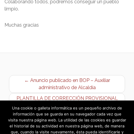
Colaborando todos, podremos conseguir un pueblo
limpio.
Muchas gracias
← Anuncio publicado en BOP – Auxiliar
administrativo de Alcaldía
PLANTILLA DE CORRECCIÓN PROVISIONAL
BOLSA PEÓN DE LIMPIEZA →
Una cookie o galleta informática es un pequeño archivo de
información que se guarda en su navegador cada vez que
visita nuestra página web. La utilidad de las cookies es guardar
el historial de su actividad en nuestra página web, de manera
que, cuando la visite nuevamente, ésta pueda identificarle y