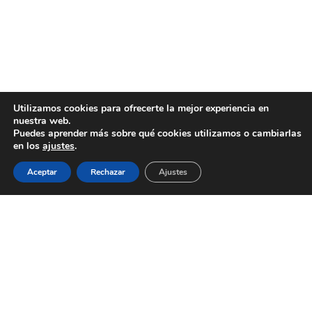
Utilizamos cookies para ofrecerte la mejor experiencia en
nuestra web.
Puedes aprender más sobre qué cookies utilizamos o cambiarlas
en los
ajustes
.
Aceptar
Rechazar
Ajustes
AYUNTAMIENTO DE BARGAS
Plaza de la Constitución, 1 - 45593 Bargas
925
493 242