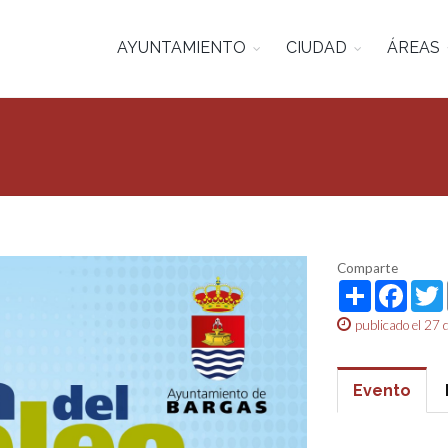
AYUNTAMIENTO
CIUDAD
ÁREAS
Comparte
Share
Face
publicado el 27
Evento