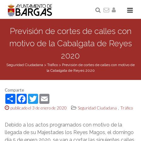
Previsión de cortes de calles con
motivo de la Cabalgata de Reyes
2020
Seguridad Ciudadana
>
Tráfico
>
Previsión de cortes de calles con motivo de
la Cabalgata de Reyes 2020
Comparte
Share
Facebook
Twitter
Email
,
publicado el 3 de enero de 2020
Seguridad Ciudadana
Tráfico
Debido a los actos programados con motivo de la
llegada de su Majestades los Reyes Magos, el domingo
día 5 de enero 2020, se van a cortar las siguientes calles