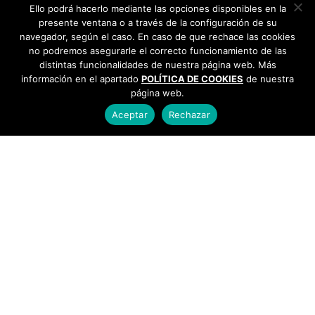
Ello podrá hacerlo mediante las opciones disponibles en la
presente ventana o a través de la configuración de su
navegador, según el caso. En caso de que rechace las cookies
no podremos asegurarle el correcto funcionamiento de las
distintas funcionalidades de nuestra página web. Más
información en el apartado
POLÍTICA DE COOKIES
de nuestra
página web.
Aceptar
Rechazar
AYUNTAMIENTO DE BARGAS
Plaza de la Constitución, 1 - 45593 Bargas
925
493 242
Política de cookies
|
Política de privacidad
© Ayuntamiento de Bargas
- Todos los derechos reservados