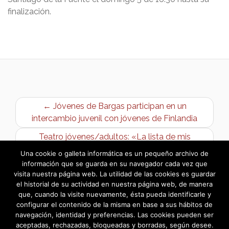
finalización.
← Jóvenes de Bargas participan en un
intercambio juvenil con jóvenes de Finlandia
Teatro jóvenes/adultos: «La lista de mis
deseos» →
Una cookie o galleta informática es un pequeño archivo de
información que se guarda en su navegador cada vez que
visita nuestra página web. La utilidad de las cookies es guardar
el historial de su actividad en nuestra página web, de manera
que, cuando la visite nuevamente, ésta pueda identificarle y
configurar el contenido de la misma en base a sus hábitos de
navegación, identidad y preferencias. Las cookies pueden ser
aceptadas, rechazadas, bloqueadas y borradas, según desee.