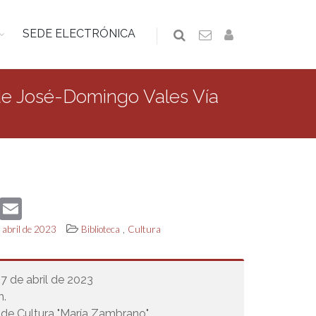
SEDE ELECTRÓNICA
 de José-Domingo Vales Vía
book
Twitter
Email
,
e abril de 2023
Biblioteca
Cultura
27 de abril de 2023
h.
de Cultura "María Zambrano"