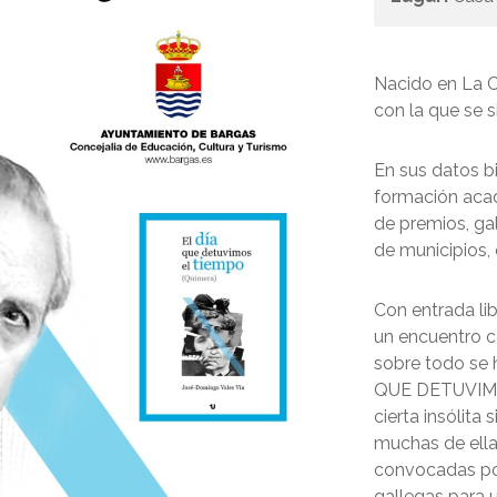
Nacido en La C
con la que se 
En sus datos b
formación acad
de premios, gal
de municipios, 
Con entrada li
un encuentro c
sobre todo se 
QUE DETUVIMOS
cierta insólita
muchas de ella
convocadas por
gallegas para 