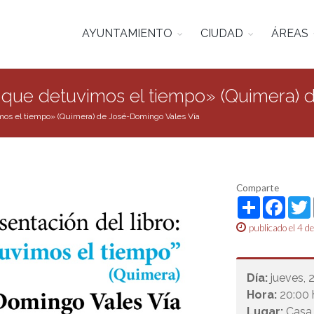
AYUNTAMIENTO
CIUDAD
ÁREAS
día que detuvimos el tiempo» (Quimera)
vimos el tiempo» (Quimera) de José-Domingo Vales Vía
Comparte
Share
Face
publicado el 4 d
Día:
jueves, 
Hora:
20:00 
Lugar:
Casa 