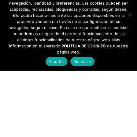
navegación, identidad y preferencias. Las cookies pueden ser
aceptadas, rechazadas, bloqueadas y borradas, según desee.
Ello podrá hacerlo mediante las opciones disponibles en la
presente ventana o a través de la configuración de su
navegador, según el caso. En caso de que rechace las cookies
no podremos asegurarle el correcto funcionamiento de las
distintas funcionalidades de nuestra página web. Más
información en el apartado
POLÍTICA DE COOKIES
de nuestra
página web.
Aceptar
Rechazar
AYUNTAMIENTO DE BARGAS
Plaza de la Constitución, 1 - 45593 Bargas
925
493 242
Política de cookies
|
Política de privacidad