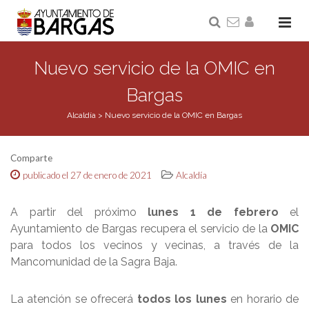
Nuevo servicio de la OMIC en
Bargas
Alcaldía
>
Nuevo servicio de la OMIC en Bargas
Comparte
publicado el 27 de enero de 2021
Alcaldía
A partir del próximo
lunes 1 de febrero
el
Ayuntamiento de Bargas recupera el servicio de la
OMIC
para todos los vecinos y vecinas, a través de la
Mancomunidad de la Sagra Baja.
La atención se ofrecerá
todos los lunes
en horario de