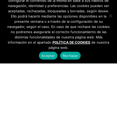
configurar el contenido de la misma en base a sus hábitos de
navegación, identidad y preferencias. Las cookies pueden ser
aceptadas, rechazadas, bloqueadas y borradas, según desee.
Ello podrá hacerlo mediante las opciones disponibles en la
presente ventana o a través de la configuración de su
navegador, según el caso. En caso de que rechace las cookies
no podremos asegurarle el correcto funcionamiento de las
distintas funcionalidades de nuestra página web. Más
información en el apartado
POLÍTICA DE COOKIES
de nuestra
página web.
Aceptar
Rechazar
AYUNTAMIENTO DE BARGAS
Plaza de la Constitución, 1 - 45593 Bargas
925
493 242
Política de cookies
|
Política de privacidad