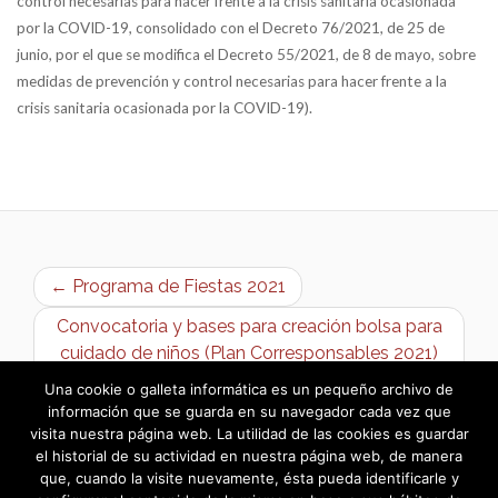
control necesarias para hacer frente a la crisis sanitaria ocasionada
por la COVID-19, consolidado con el Decreto 76/2021, de 25 de
junio, por el que se modifica el Decreto 55/2021, de 8 de mayo, sobre
medidas de prevención y control necesarias para hacer frente a la
crisis sanitaria ocasionada por la COVID-19).
← Programa de Fiestas 2021
Convocatoria y bases para creación bolsa para
cuidado de niños (Plan Corresponsables 2021)
→
Una cookie o galleta informática es un pequeño archivo de
información que se guarda en su navegador cada vez que
visita nuestra página web. La utilidad de las cookies es guardar
el historial de su actividad en nuestra página web, de manera
que, cuando la visite nuevamente, ésta pueda identificarle y