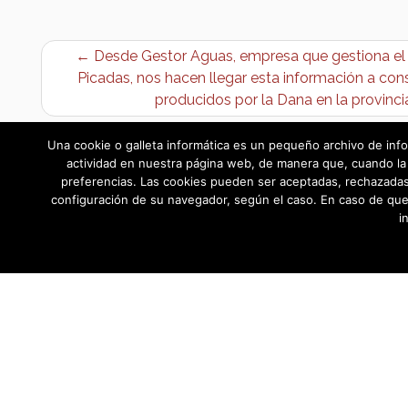
← Desde Gestor Aguas, empresa que gestiona el 
Picadas, nos hacen llegar esta información a co
producidos por la Dana en la provinc
Una cookie o galleta informática es un pequeño archivo de info
actividad en nuestra página web, de manera que, cuando la 
preferencias. Las cookies pueden ser aceptadas, rechazadas,
configuración de su navegador, según el caso. En caso de que
i
AYUNTAMIENTO DE BARGAS
Plaza de la Constitución, 1 - 45593 Barg
© Ayuntamiento de Bargas
- Todos los derechos reservad