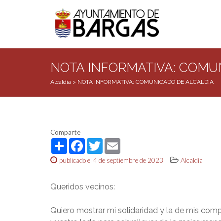
NOTA INFORMATIVA: COMU
Alcaldía
>
NOTA INFORMATIVA: COMUNICADO DE ALCALDIA
Comparte
Share
Facebook
Twitter
Email
publicado el 4 de septiembre de 2023
Alcaldía
Queridos vecinos:
Quiero mostrar mi solidaridad y la de mis com