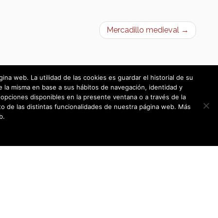
Mercadillo medieval →
a web. La utilidad de las cookies es guardar el historial de su
e la misma en base a sus hábitos de navegación, identidad y
opciones disponibles en la presente ventana o a través de la
o de las distintas funcionalidades de nuestra página web. Más
b.
Política de cookies
|
Política de privacidad