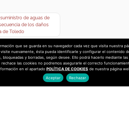
suministro de aguas de
nsecuencia de los daños
ia de Toledo
rmación que se guarda en su navegador cada vez que visita nuestra págin
visite nuevamente, ésta pueda identificarle y configurar el contenido d
 bloqueadas y borradas, según desee. Ello podrá hacerlo mediante las 
 rechace las cookies no podremos asegurarle el correcto funcionamient
nformación en el apartado
POLÍTICA DE COOKIES
de nuestra página we
Aceptar
Rechazar
as
925 493 242
os