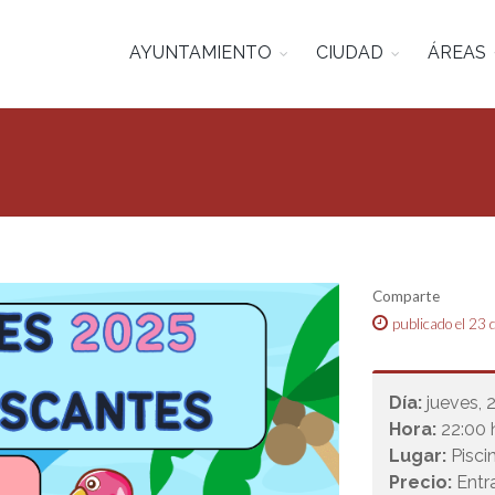
AYUNTAMIENTO
CIUDAD
ÁREAS
Comparte
publicado el 23 
Día:
jueves, 
Hora:
22:00 
Lugar:
Pisci
Precio:
Entr