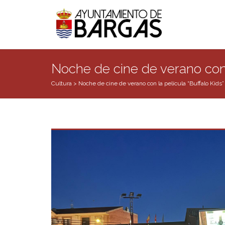
Noche de cine de verano con l
Cultura
>
Noche de cine de verano con la película “Buffalo Kids”