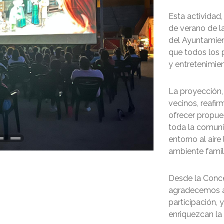
Esta actividad
de verano de l
del Ayuntamien
que todos los 
y entretenimie
La proyección,
vecinos, reafi
ofrecer propues
toda la comuni
entorno al aire
ambiente famili
Desde la Conce
agradecemos a 
participación,
enriquezcan la 