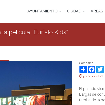
AYUNTAMIENTO
CIUDAD
ÁREAS
a película “Buffalo Kids”
Comparte
Share
Face
publicado el 21 
El pasado viern
Bargas se convi
familia de la pel