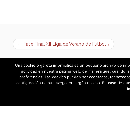
← Fase Final XII Liga de Verano de Fútbol 7
Una cookie o galleta informática es un pequeño archivo de info
actividad en nuestra página web, de manera que, cuando la 
preferencias. Las cookies pueden ser aceptadas, rechazadas,
configuración de su navegador, según el caso. En caso de que
i
AYUNTAMIENTO DE BARGAS
Plaza de la Constitución, 1 - 45593 Barg