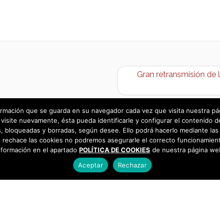
Gran retransmisión de 
rmación que se guarda en su navegador cada vez que visita nuestra págin
visite nuevamente, ésta pueda identificarle y configurar el contenido d
 bloqueadas y borradas, según desee. Ello podrá hacerlo mediante las 
 rechace las cookies no podremos asegurarle el correcto funcionamient
nformación en el apartado
POLÍTICA DE COOKIES
de nuestra página we
Aceptar
Rechazar
as
925 493 242