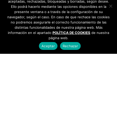
aceptadas, rechazadas, bloqueadas y borradas, según desee.
Ello podrá hacerlo mediante las opciones disponibles en la
presente ventana o a través de la configuración de su
navegador, según el caso. En caso de que rechace las cookies
no podremos asegurarle el correcto funcionamiento de las
distintas funcionalidades de nuestra página web. Más
información en el apartado
POLÍTICA DE COOKIES
de nuestra
página web.
Aceptar
Rechazar
AYUNTAMIENTO DE BARGAS
Plaza de la Constitución, 1 - 45593 Bargas
925
493 242
Política de cookies
|
Política de privacidad
© Ayuntamiento de Bargas