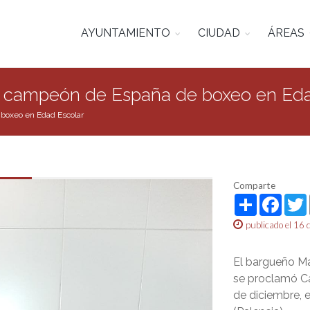
AYUNTAMIENTO
CIUDAD
ÁREAS
 campeón de España de boxeo en Eda
boxeo en Edad Escolar
Comparte
Share
Face
publicado el 16 
El bargueño Ma
se proclamó C
de diciembre, e