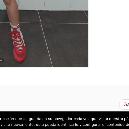
Ga
rmación que se guarda en su navegador cada vez que visita nuestra págin
visite nuevamente, ésta pueda identificarle y configurar el contenido d