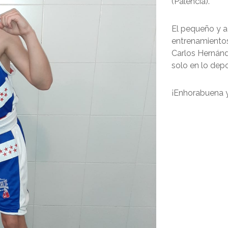
(Palencia).
El pequeño y a 
entrenamientos
Carlos Hernánd
solo en lo depo
¡Enhorabuena y