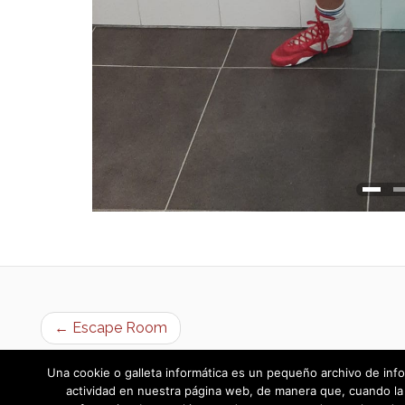
← Escape Room
Una cookie o galleta informática es un pequeño archivo de info
actividad en nuestra página web, de manera que, cuando la 