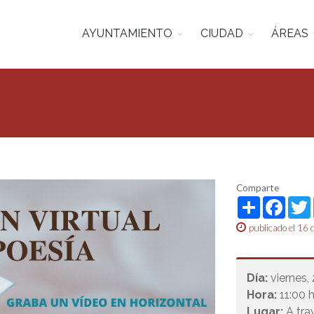
AYUNTAMIENTO
CIUDAD
ÁREAS
Comparte
Share
Face
publicado el 16 
Día:
viernes,
Hora:
11:00 h
Lugar:
A tra