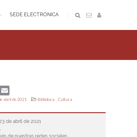
SEDE ELECTRÓNICA
book
Twitter
Email
,
de abril de 2021
Biblioteca
Cultura
 23 de abril de 2021
.
vés de nuestras redes sociales