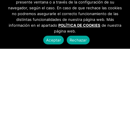
presente ventana o a través de la configuración de su
navegador, según el caso. En caso de que rechace las cookies
no podremos asegurarle el correcto funcionamiento de las
distintas funcionalidades de nuestra página web. Más
información en el apartado
POLÍTICA DE COOKIES
de nuestra
página web.
Aceptar
Rechazar
AYUNTAMIENTO DE BARGAS
Plaza de la Constitución, 1 - 45593 Bargas
925
493 242
Política de cookies
|
Política de privacidad
© Ayuntamiento de Bargas
- Todos los derechos reservados