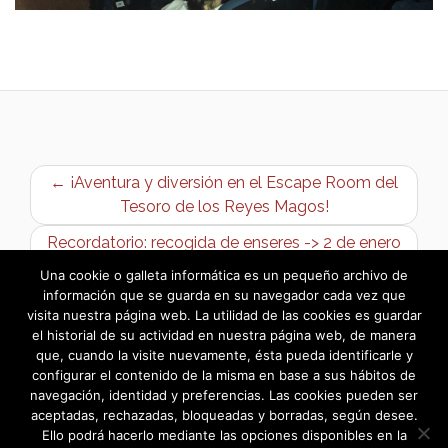
← ¡Aventura y diversión en el Escape Room del
Tesoro de los Reyes Magos!
Recordatorio: recogida de enseres -> 2 de enero
de 2025 →
Una cookie o galleta informática es un pequeño archivo de
información que se guarda en su navegador cada vez que
visita nuestra página web. La utilidad de las cookies es guardar
el historial de su actividad en nuestra página web, de manera
que, cuando la visite nuevamente, ésta pueda identificarle y
configurar el contenido de la misma en base a sus hábitos de
navegación, identidad y preferencias. Las cookies pueden ser
aceptadas, rechazadas, bloqueadas y borradas, según desee.
Ello podrá hacerlo mediante las opciones disponibles en la