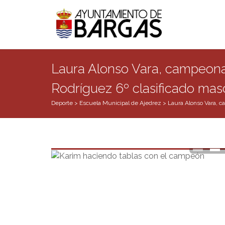
Laura Alonso Vara, campeona
Rodríguez 6º clasificado mas
Deporte
>
Escuela Municipal de Ajedrez
>
Laura Alonso Vara, c