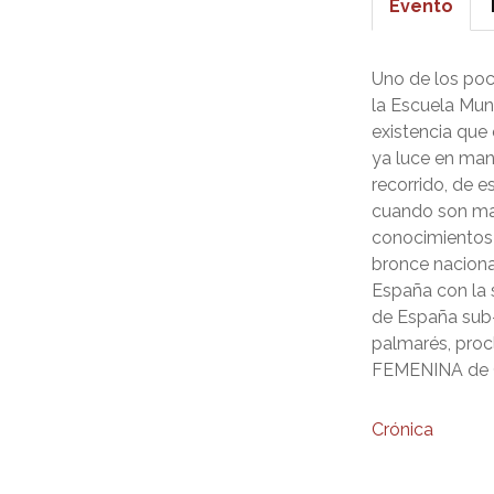
Evento
Uno de los poco
la Escuela Muni
existencia que
ya luce en ma
recorrido, de 
cuando son may
conocimientos 
bronce nacional
España con la 
de España sub-
palmarés, pr
FEMENINA de C
Crónica