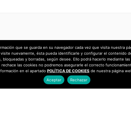
rmación que se guarda en su navegador cada vez que visita nuestra págin
visite nuevamente, ésta pueda identificarle y configurar el contenido d
 bloqueadas y borradas, según desee. Ello podrá hacerlo mediante las 
 rechace las cookies no podremos asegurarle el correcto funcionamient
nformación en el apartado
POLÍTICA DE COOKIES
de nuestra página we
Aceptar
Rechazar
as
925 493 242
os