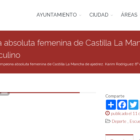
AYUNTAMIENTO
CIUDAD
ÁREAS
 absoluta femenina de Castilla La Man
culino
ampeona absoluta femenina de Castilla La Mancha de ajedrez. Karim Rodríguez 6º c
Comparte
Share
Face
publicado el 11 
,
Deporte
Escue