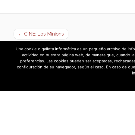
← CINE: Los Minions
Una cookie o galleta informática es un pequeño archivo de info
actividad en nuestra página web, de manera que, cuando la 
preferencias. Las cookies pueden ser aceptadas, rechazadas,
configuración de su navegador, según el caso. En caso de que
i
AYUNTAMIENTO DE BARGAS
Plaza de la Constitución, 1 - 45593 Barg
© Ayuntamiento de Bargas
- Todos los derechos reservad