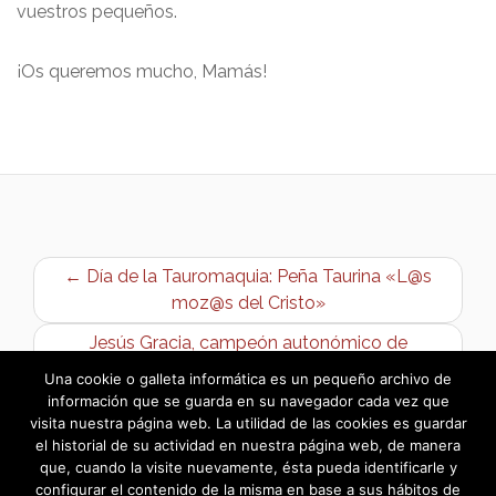
vuestros pequeños.
¡Os queremos mucho, Mamás!
← Día de la Tauromaquia: Peña Taurina «L@s
moz@s del Cristo»
Jesús Gracia, campeón autonómico de
recorridos de caza →
Una cookie o galleta informática es un pequeño archivo de
información que se guarda en su navegador cada vez que
visita nuestra página web. La utilidad de las cookies es guardar
el historial de su actividad en nuestra página web, de manera
que, cuando la visite nuevamente, ésta pueda identificarle y
configurar el contenido de la misma en base a sus hábitos de