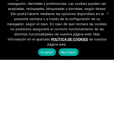
navegación, identidad y preferencias. Las cookies pueden ser
aceptadas, rechazadas, bloqueadas y borradas, según desee.
Ello podrá hacerlo mediante las opciones disponibles en la
presente ventana o a través de la configuración de su
navegador, según el caso. En caso de que rechace las cookies
no podremos asegurarle el correcto funcionamiento de las
distintas funcionalidades de nuestra página web. Más
información en el apartado
POLÍTICA DE COOKIES
de nuestra
página web.
Aceptar
Rechazar
AYUNTAMIENTO DE BARGAS
Plaza de la Constitución, 1 - 45593 Bargas
925
493 242
Política de cookies
|
Política de privacidad