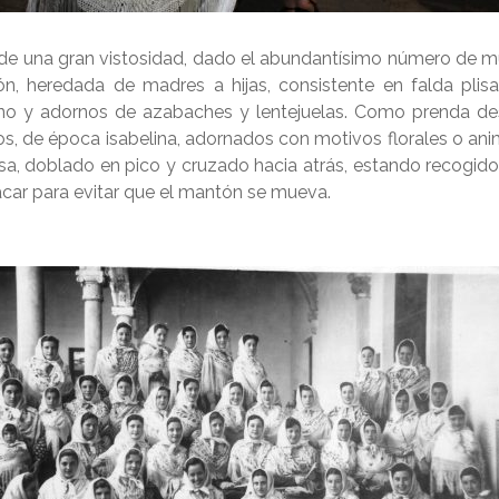
y de una gran vistosidad, dado el abundantísimo número de
ción, heredada de madres a hijas, consistente en falda plis
no y adornos de azabaches y lentejuelas. Como prenda de
s, de época isabelina, adornados con motivos florales o ani
osa, doblado en pico y cruzado hacia atrás, estando recogid
nácar para evitar que el mantón se mueva.