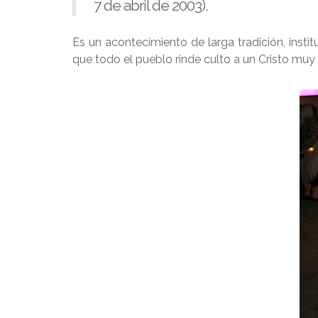
7 de abril de 2003).
Es un acontecimiento de larga tradición, ins
que todo el pueblo rinde culto a un Cristo m