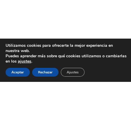
Utilizamos cookies para ofrecerte la mejor experiencia en
nuestra web.
Puedes aprender más sobre qué cookies utilizamos o cambiarlas
en los
ajustes
.
Aceptar
Rechazar
Ajustes
AYUNTAMIENTO DE BARGAS
Plaza de la Constitución, 1 - 45593 Bargas
925
493 242