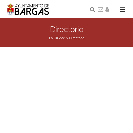
Directorio
La Ciudad
>
Directorio