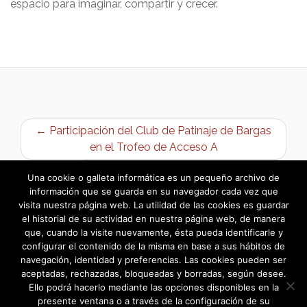
espacio para imaginar, compartir y crecer.
← Participación del Club de Patinaje de Bargas
en el Trofeo de Acceso A
Día Mundial del Síndrome de Down →
Una cookie o galleta informática es un pequeño archivo de
información que se guarda en su navegador cada vez que
visita nuestra página web. La utilidad de las cookies es guardar
el historial de su actividad en nuestra página web, de manera
que, cuando la visite nuevamente, ésta pueda identificarle y
configurar el contenido de la misma en base a sus hábitos de
navegación, identidad y preferencias. Las cookies pueden ser
aceptadas, rechazadas, bloqueadas y borradas, según desee.
Ello podrá hacerlo mediante las opciones disponibles en la
presente ventana o a través de la configuración de su