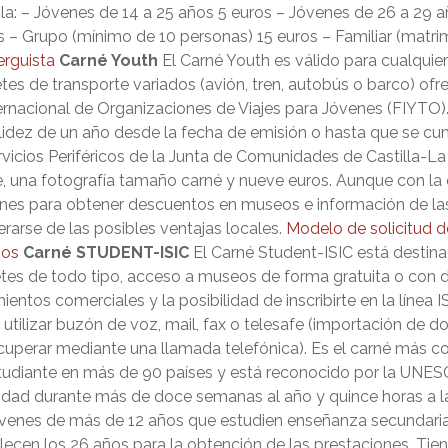
bla: – Jóvenes de 14 a 25 años 5 euros – Jóvenes de 26 a 29 
 – Grupo (mínimo de 10 personas) 15 euros – Familiar (matrim
erguista
Carné Youth
El Carné Youth es válido para cualquier
es de transporte variados (avión, tren, autobús o barco) ofre
ernacional de Organizaciones de Viajes para Jóvenes (FIYTO
alidez de un año desde la fecha de emisión o hasta que se cu
ervicios Periféricos de la Junta de Comunidades de Castilla-
, una fotografía tamaño carné y nueve euros. Aunque con la 
ones para obtener descuentos en museos e información de las 
rarse de las posibles ventajas locales.
Modelo de solicitud d
ños
Carné STUDENT-ISIC
El Carné Student-ISIC está destin
letes de todo tipo, acceso a museos de forma gratuita o con 
entos comerciales y la posibilidad de inscribirte en la línea 
utilizar buzón de voz, mail, fax o telesafe (importación de 
recuperar mediante una llamada telefónica). Es el carné más c
tudiante en más de 90 países y está reconocido por la UNES
sidad durante más de doce semanas al año y quince horas a 
venes de más de 12 años que estudien enseñanza secundaria
blecen los 26 años para la obtención de las prestaciones. Tie