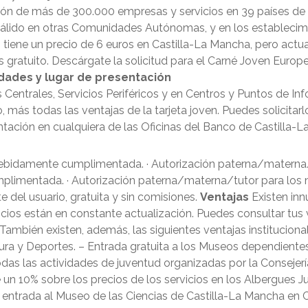
ión de más de 300.000 empresas y servicios en 39 países de
 válido en otras Comunidades Autónomas, y en los establecim
 tiene un precio de 6 euros en Castilla-La Mancha, pero act
 gratuito. Descárgate la solicitud para el Carné Joven Europ
dades y lugar de presentación
os Centrales, Servicios Periféricos y en Centros y Puntos de In
más todas las ventajas de la tarjeta joven. Puedes solicitarlo 
ción en cualquiera de las Oficinas del Banco de Castilla-L
 debidamente cumplimentada. · Autorización paterna/materna/
limentada. · Autorización paterna/materna/tutor para los me
 del usuario, gratuita y sin comisiones.
Ventajas
Existen inn
cios están en constante actualización. Puedes consultar tus 
 También existen, además, las siguientes ventajas institucio
tura y Deportes. – Entrada gratuita a los Museos dependient
das las actividades de juventud organizadas por la Consejerí
 un 10% sobre los precios de los servicios en los Albergues 
entrada al Museo de las Ciencias de Castilla-La Mancha en Cu