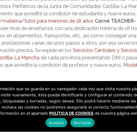
rvicios Periféricos de la Junta de Comunidades Castilla-La 
ento que acredite la condición de estudiante y nueve euros
a/materna/tutor para menores de 18 años
Carné TEACHER- 
quier nivel de enseñanza, con una dedicación mínima de 18 h
os en alojamientos, transportes, etc., así como conseguir una
s prestaciones varían de unos países a otros, por eso se reco
rmación precisa. Se expide en los
Servicios Centrales y Servici
astilla-La Mancha
de cada provincia presentando DNI o pasa
 que acredite la condición de profesor y nueve euros.
Model
rmación que se guarda en su navegador cada vez que visita nuestra págin
visite nuevamente, ésta pueda identificarle y configurar el contenido d
 bloqueadas y borradas, según desee. Ello podrá hacerlo mediante las 
 rechace las cookies no podremos asegurarle el correcto funcionamient
nformación en el apartado
POLÍTICA DE COOKIES
de nuestra página we
Aceptar
Rechazar