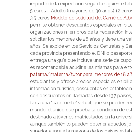
importe de la expedición según la siguiente ta
5 euros – Adulto (mayores de 30 años) 12 euros
3,5 euros
Modelo de solicitud del Carné de Alb
permite obtener descuentos especiales en billet
organizaciones miembros de la Federación Int
solicitar los menores de 26 años y tiene una v
años. Se expide en los Servicios Centrales y S
cada provincia presentando el DNI o pasaporte
entrega una guía que incluye una serie de cup
es recomendable acudir a las mismas para ente
paterna/materna/tutor para menores de 18 a
estudiantes y ofrece precios especiales en bil
información turística, descuentos en establecimi
con descuentos en llamadas desde 137 países, 
fax a una “caja fuerte” virtual, que se pueden 
mundo, el único que prueba la condición de es
destinado a jóvenes matriculados en la univer
aunque también lo pueden obtener aquellos jó
superior, aunque la mayoría de los países esta