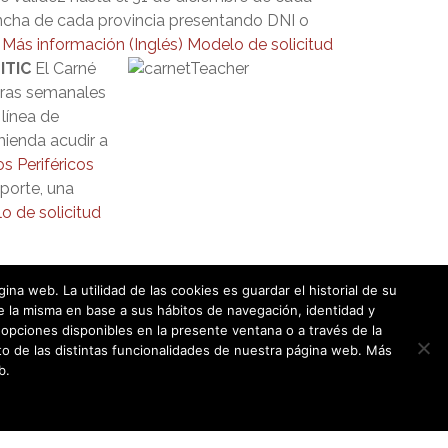
Mancha de cada provincia presentando DNI o
.
Más información (Inglés)
Modelo de solicitud
ITIC
El Carné
oras semanales
 línea de
mienda acudir a
os Periféricos
porte, una
o de solicitud
a web. La utilidad de las cookies es guardar el historial de su
e la misma en base a sus hábitos de navegación, identidad y
opciones disponibles en la presente ventana o a través de la
o de las distintas funcionalidades de nuestra página web. Más
b.