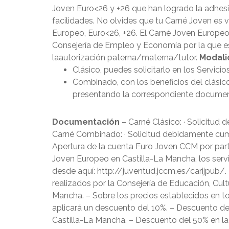
Joven Euro<26 y +26 que han logrado la adhes
facilidades. No olvides que tu Carné Joven es
Europeo, Euro<26, +26. El Carné Joven Europeo
Consejería de Empleo y Economía por la que es
laautorización paterna/materna/tutor.
Modali
Clásico, puedes solicitarlo en los Servici
Combinado, con los beneficios del clásico, 
presentando la correspondiente documenta
Documentación
– Carné Clásico: · Solicitud
Carné Combinado: · Solicitud debidamente cump
Apertura de la cuenta Euro Joven CCM por parte
Joven Europeo en Castilla-La Mancha, los servi
desde aquí: http://juventud.jccm.es/carijpub/.
realizados por la Consejería de Educación, Cul
Mancha. – Sobre los precios establecidos en to
aplicará un descuento del 10%. – Descuento de
Castilla-La Mancha. – Descuento del 50% en la 