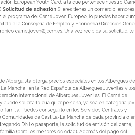
iación European Youth Card, a la que pertenece nuestro Carné
a)
Solicitud de adhesión
Si eres tienes un comercio, empres
con el programa del Carné Joven Europeo, lo puedes hacer c
mítelo a la Consejería de Empleo y Economía (Dirección Gene
ctrónico carnetjoven@jccm.es. Una vez recibida su solicitud, 
de Alberguista otorga precios especiales en los Albergues de
a Mancha , en la Red Española de Albergues Juveniles y lo
eración Internacional de Albergues Juveniles. El Carné de
 puede solicitarlo cualquier persona, ya sea en categoría jo
o familia. Puedes conseguirlo en los Servicios Centrales y
 de Comunidades de Castilla-La Mancha de cada provincia o e
tregando DNI o pasaporte, la solicitud de emisión del carné,
 familia (para los menores de edad). Además del pago del