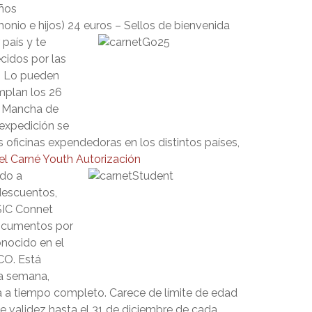
años
onio e hijos) 24 euros – Sellos de bienvenida
 país y te
cidos por las
). Lo pueden
mplan los 26
La Mancha de
expedición se
oficinas expendedoras en los distintos países,
el Carné Youth
Autorización
ado a
descuentos,
ISIC Connet
documentos por
onocido en el
CO. Está
la semana,
 a tiempo completo. Carece de límite de edad
ne validez hasta el 31 de diciembre de cada