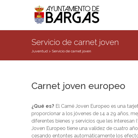
Servicio de carnet joven
Juventud
>
Servicio de carnet joven
Carnet joven europeo
¿Qué es?
El Carné Joven Europeo es una tarjet
proporcionar a los jóvenes de 14 a 29 años, m
diferentes bienes y servicios que les interesan
Joven Europeo tiene una validez de cuatro años
cesando entontes automáticamente los efectos 