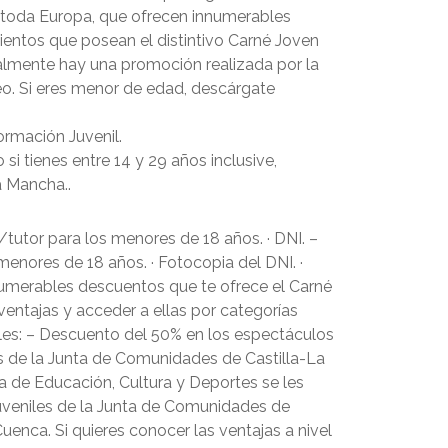
 toda Europa, que ofrecen innumerables
ientos que posean el distintivo Carné Joven
ualmente hay una promoción realizada por la
eo. Si eres menor de edad, descárgate
formación Juvenil.
si tienes entre 14 y 29 años inclusive,
a Mancha..
tutor para los menores de 18 años. · DNI. –
nores de 18 años. · Fotocopia del DNI. ·
umerables descuentos que te ofrece el Carné
ventajas y acceder a ellas por categorías
nales: – Descuento del 50% en los espectáculos
es de la Junta de Comunidades de Castilla-La
a de Educación, Cultura y Deportes se les
Juveniles de la Junta de Comunidades de
enca. Si quieres conocer las ventajas a nivel