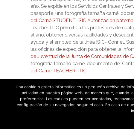
año. Se expide en los Servicios Centrales y Se
pasaporte, una fotografía tamaña carné, docum
del Carné STUDENT-ISIC
Autorización patern
Teacher-ITIC permite a los profesores de cual
al año, obtener diversas facilidades y descuent
ayuda y el empleo de la línea ISIC- Connet. Su
las oficinas de expedición para obtener la info
de Juventud de la Junta de Comunidades de C
fotografía tamaño carné, documento del Centro
del Carné TEACHER-ITIC
Una cookie o galleta informática es un pequeño archivo de info
actividad en nuestra página web, de manera que, cuando la 
preferencias. Las cookies pueden ser aceptadas, rechazadas,
configuración de su navegador, según el caso. En caso de que
i