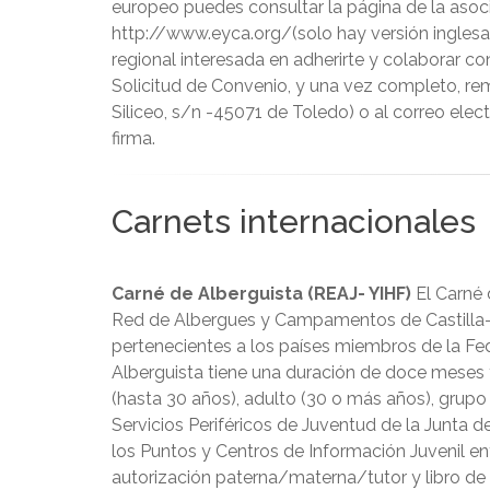
europeo puedes consultar la página de la asoc
http://www.eyca.org/(solo hay versión ingles
regional interesada en adherirte y colaborar 
Solicitud de Convenio, y una vez completo, re
Siliceo, s/n -45071 de Toledo) o al correo ele
firma.
Carnets internacionales
Carné de Alberguista (REAJ- YIHF)
El Carné 
Red de Albergues y Campamentos de Castilla-L
pertenecientes a los países miembros de la Fed
Alberguista tiene una duración de doce meses y
(hasta 30 años), adulto (30 o más años), grupo 
Servicios Periféricos de Juventud de la Junta
los Puntos y Centros de Información Juvenil en
autorización paterna/materna/tutor y libro de